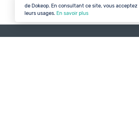
de Dokeop. En consultant ce site, vous acceptez
leurs usages.
En savoir plus
S'IN
Athlè
©2026 Dokeop
Organ
Clubs
Blog
🇫🇷